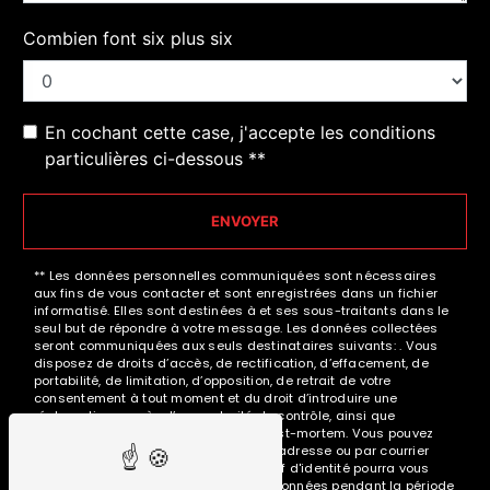
Combien font six plus six
En cochant cette case, j'accepte les conditions
particulières ci-dessous **
ENVOYER
** Les données personnelles communiquées sont nécessaires
aux fins de vous contacter et sont enregistrées dans un fichier
informatisé. Elles sont destinées à et ses sous-traitants dans le
seul but de répondre à votre message. Les données collectées
seront communiquées aux seuls destinataires suivants: . Vous
disposez de droits d’accès, de rectification, d’effacement, de
portabilité, de limitation, d’opposition, de retrait de votre
consentement à tout moment et du droit d’introduire une
réclamation auprès d’une autorité de contrôle, ainsi que
d’organiser le sort de vos données post-mortem. Vous pouvez
exercer ces droits par voie postale à l'adresse ou par courrier
électronique à l'adresse . Un justificatif d'identité pourra vous
être demandé. Nous conservons vos données pendant la période