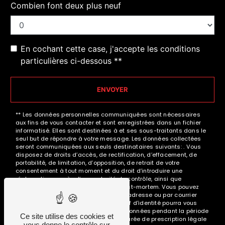
Combien font deux plus neuf
En cochant cette case, j'accepte les conditions
particulières ci-dessous **
ENVOYER
** Les données personnelles communiquées sont nécessaires
aux fins de vous contacter et sont enregistrées dans un fichier
informatisé. Elles sont destinées à et ses sous-traitants dans le
seul but de répondre à votre message. Les données collectées
seront communiquées aux seuls destinataires suivants: . Vous
disposez de droits d’accès, de rectification, d’effacement, de
portabilité, de limitation, d’opposition, de retrait de votre
consentement à tout moment et du droit d’introduire une
réclamation auprès d’une autorité de contrôle, ainsi que
d’organiser le sort de vos données post-mortem. Vous pouvez
exercer ces droits par voie postale à l'adresse ou par courrier
électronique à l'adresse . Un justificatif d'identité pourra vous
être demandé. Nous conservons vos données pendant la période
Ce site utilise des cookies et
de prise de contact puis pendant la durée de prescription légale
vous donne le contrôle sur