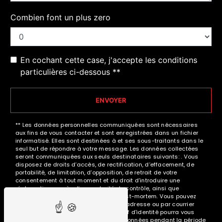
Combien font un plus zero
En cochant cette case, j'accepte les conditions
particulières ci-dessous **
ENVOYER
** Les données personnelles communiquées sont nécessaires
aux fins de vous contacter et sont enregistrées dans un fichier
informatisé. Elles sont destinées à et ses sous-traitants dans le
seul but de répondre à votre message. Les données collectées
seront communiquées aux seuls destinataires suivants: . Vous
disposez de droits d’accès, de rectification, d’effacement, de
portabilité, de limitation, d’opposition, de retrait de votre
consentement à tout moment et du droit d’introduire une
réclamation auprès d’une autorité de contrôle, ainsi que
d’organiser le sort de vos données post-mortem. Vous pouvez
exercer ces droits par voie postale à l'adresse ou par courrier
électronique à l'adresse . Un justificatif d'identité pourra vous
être demandé. Nous conservons vos données pendant la période