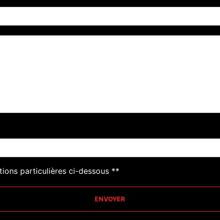
tions particulières ci-dessous **
ENVOYER