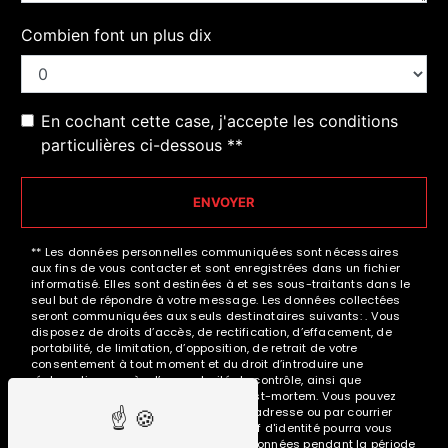
Combien font un plus dix
En cochant cette case, j'accepte les conditions
particulières ci-dessous **
ENVOYER
** Les données personnelles communiquées sont nécessaires
aux fins de vous contacter et sont enregistrées dans un fichier
informatisé. Elles sont destinées à et ses sous-traitants dans le
seul but de répondre à votre message. Les données collectées
seront communiquées aux seuls destinataires suivants: . Vous
disposez de droits d’accès, de rectification, d’effacement, de
portabilité, de limitation, d’opposition, de retrait de votre
consentement à tout moment et du droit d’introduire une
réclamation auprès d’une autorité de contrôle, ainsi que
d’organiser le sort de vos données post-mortem. Vous pouvez
exercer ces droits par voie postale à l'adresse ou par courrier
électronique à l'adresse . Un justificatif d'identité pourra vous
être demandé. Nous conservons vos données pendant la période