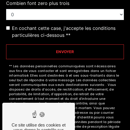
Combien font zero plus trois
En cochant cette case, j'accepte les conditions
particulières ci-dessous **
ENVOYER
** Les données personnelles communiquées sont nécessaires
aux fins de vous contacter et sont enregistrées dans un fichier
informatisé. Elles sont destinées à et ses sous-traitants dans le
seul but de répondre à votre message. Les données collectées
seront communiquées aux seuls destinataires suivants: . Vous
disposez de droits d’accès, de rectification, d’effacement, de
portabilité, de limitation, d’opposition, de retrait de votre
consentement à tout moment et du droit d’introduire une
réclamation auprès d’une autorité de contrôle, ainsi que
d’organiser le sort de vos données post-mortem. Vous pouvez
exercer ces droits par voie postale à l'adresse ou par courrier
électronique à l'adresse . Un justificatif d'identité pourra vous
être demandé. Nous conservons vos données pendant la période
Ce site utilise des cookies et
de prise de contact puis pendant la durée de prescription légale
vous donne le contrôle sur