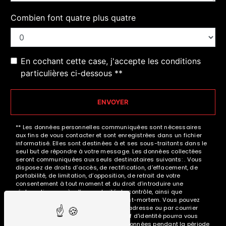
Combien font quatre plus quatre
En cochant cette case, j'accepte les conditions
particulières ci-dessous **
ENVOYER
** Les données personnelles communiquées sont nécessaires
aux fins de vous contacter et sont enregistrées dans un fichier
informatisé. Elles sont destinées à et ses sous-traitants dans le
seul but de répondre à votre message. Les données collectées
seront communiquées aux seuls destinataires suivants: . Vous
disposez de droits d’accès, de rectification, d’effacement, de
portabilité, de limitation, d’opposition, de retrait de votre
consentement à tout moment et du droit d’introduire une
réclamation auprès d’une autorité de contrôle, ainsi que
d’organiser le sort de vos données post-mortem. Vous pouvez
exercer ces droits par voie postale à l'adresse ou par courrier
électronique à l'adresse . Un justificatif d'identité pourra vous
être demandé. Nous conservons vos données pendant la période