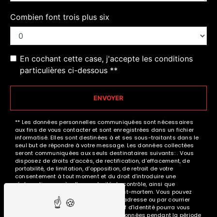
Combien font trois plus six
En cochant cette case, j'accepte les conditions
particulières ci-dessous **
ENVOYER
** Les données personnelles communiquées sont nécessaires
aux fins de vous contacter et sont enregistrées dans un fichier
informatisé. Elles sont destinées à et ses sous-traitants dans le
seul but de répondre à votre message. Les données collectées
seront communiquées aux seuls destinataires suivants: . Vous
disposez de droits d’accès, de rectification, d’effacement, de
portabilité, de limitation, d’opposition, de retrait de votre
consentement à tout moment et du droit d’introduire une
réclamation auprès d’une autorité de contrôle, ainsi que
d’organiser le sort de vos données post-mortem. Vous pouvez
exercer ces droits par voie postale à l'adresse ou par courrier
électronique à l'adresse . Un justificatif d'identité pourra vous
être demandé. Nous conservons vos données pendant la période